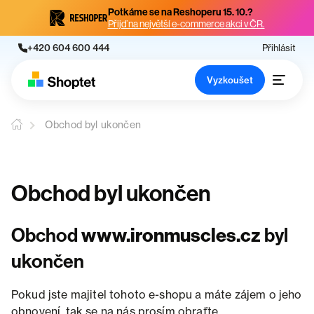
Potkáme se na Reshoperu 15. 10.?
Přijď na největší e-commerce akci v ČR.
+420 604 600 444
Přihlásit
Vyzkoušet
Obchod byl ukončen
Obchod byl ukončen
Obchod
www.ironmuscles.cz
byl
ukončen
Pokud jste majitel tohoto e-shopu a máte zájem o jeho
obnovení, tak se na nás prosím obraťte.