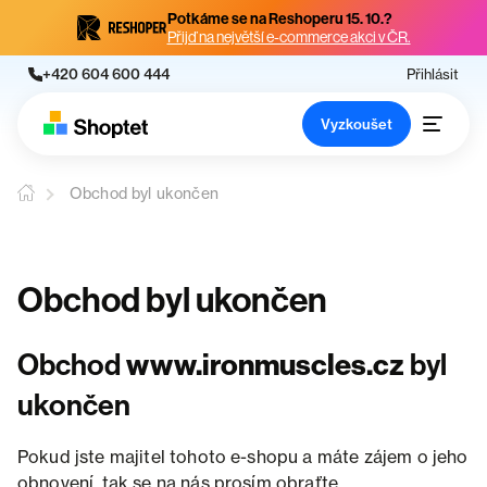
Potkáme se na Reshoperu 15. 10.?
Přijď na největší e-commerce akci v ČR.
+420 604 600 444
Přihlásit
Vyzkoušet
Obchod byl ukončen
Obchod byl ukončen
Obchod
www.ironmuscles.cz
byl
ukončen
Pokud jste majitel tohoto e-shopu a máte zájem o jeho
obnovení, tak se na nás prosím obraťte.