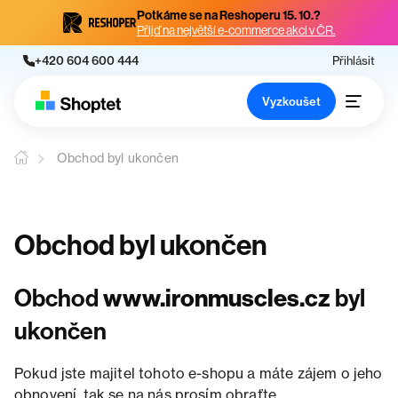
Potkáme se na Reshoperu 15. 10.?
Přijď na největší e-commerce akci v ČR.
+420 604 600 444
Přihlásit
Vyzkoušet
Obchod byl ukončen
Obchod byl ukončen
Obchod
www.ironmuscles.cz
byl
ukončen
Pokud jste majitel tohoto e-shopu a máte zájem o jeho
obnovení, tak se na nás prosím obraťte.