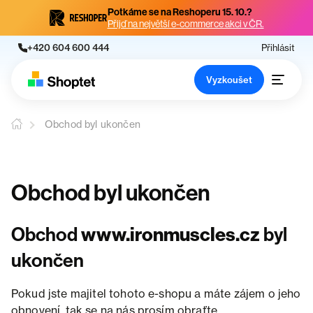
Potkáme se na Reshoperu 15. 10.?
Přijď na největší e-commerce akci v ČR.
+420 604 600 444
Přihlásit
Vyzkoušet
Obchod byl ukončen
Obchod byl ukončen
Obchod
www.ironmuscles.cz
byl
ukončen
Pokud jste majitel tohoto e-shopu a máte zájem o jeho
obnovení, tak se na nás prosím obraťte.