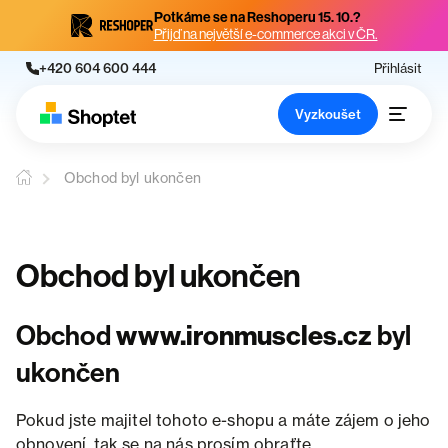
Potkáme se na Reshoperu 15. 10.?
Přijď na největší e-commerce akci v ČR.
+420 604 600 444
Přihlásit
Vyzkoušet
Obchod byl ukončen
Obchod byl ukončen
Obchod
www.ironmuscles.cz
byl
ukončen
Pokud jste majitel tohoto e-shopu a máte zájem o jeho
obnovení, tak se na nás prosím obraťte.