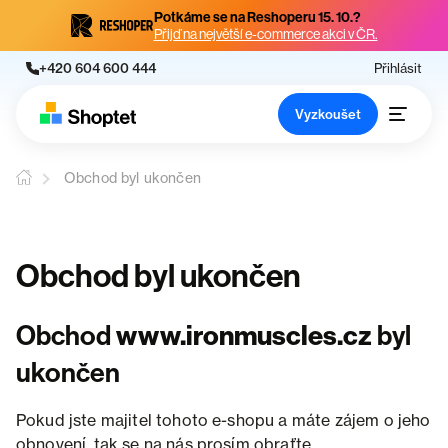
Potkáme se na Reshoperu 15. 10.?
Přijď na největší e-commerce akci v ČR.
+420 604 600 444
Přihlásit
Vyzkoušet
Obchod byl ukončen
Obchod byl ukončen
Obchod
www.ironmuscles.cz
byl
ukončen
Pokud jste majitel tohoto e-shopu a máte zájem o jeho
obnovení, tak se na nás prosím obraťte.