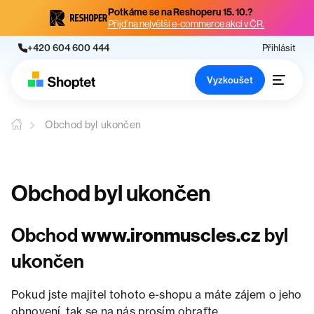
Potkáme se na Reshoperu 15. 10.?
Přijď na největší e-commerce akci v ČR.
+420 604 600 444
Přihlásit
Vyzkoušet
Obchod byl ukončen
Obchod byl ukončen
Obchod
www.ironmuscles.cz
byl
ukončen
Pokud jste majitel tohoto e-shopu a máte zájem o jeho
obnovení, tak se na nás prosím obraťte.